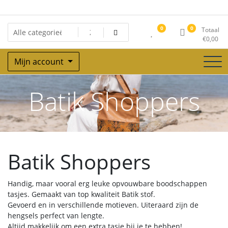
Ga
naar
de
0
0
Totaal
inhoud
€
0,00
Mijn account
Batik Shoppers
Batik Shoppers
Handig, maar vooral erg leuke opvouwbare boodschappen
tasjes. Gemaakt van top kwaliteit Batik stof.
Gevoerd en in verschillende motieven. Uiteraard zijn de
hengsels perfect van lengte.
Altijd makkelijk om een extra tasje bij je te hebben!