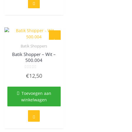
Batik Shoppers
Quick View
Batik Shopper – Wit –
500.004
Gewaardeerd
€
12,50
0
uit
5
Toevoegen aan
winkelwagen