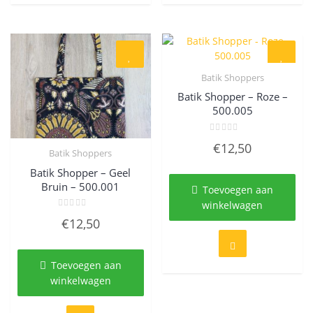
Batik Shoppers
Quick View
Batik Shopper – Roze –
500.005
Gewaardeerd
€
12,50
0
Batik Shoppers
uit
Quick View
5
Batik Shopper – Geel
Bruin – 500.001
Toevoegen aan
winkelwagen
Gewaardeerd
€
12,50
0
uit
5
Toevoegen aan
winkelwagen