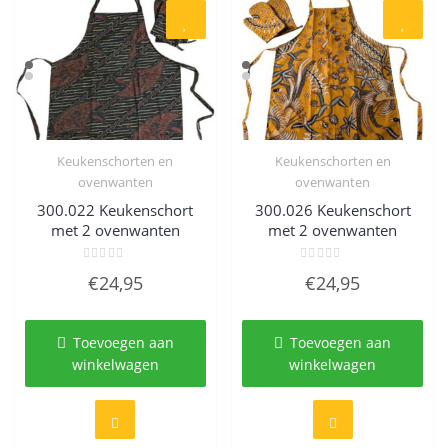
Keukenschorten en
Keukenschorten en
Quick View
Quick View
ovenwanten
ovenwanten
300.022 Keukenschort
300.026 Keukenschort
met 2 ovenwanten
met 2 ovenwanten
Gewaardeerd
Gewaardeerd
€
24,95
€
24,95
0
0
uit
uit
5
5
Toevoegen aan
Toevoegen aan
winkelwagen
winkelwagen