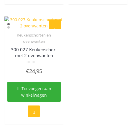
Keukenschorten en
Quick View
ovenwanten
300.027 Keukenschort
met 2 ovenwanten
Gewaardeerd
€
24,95
0
uit
5
Toevoegen aan
winkelwagen