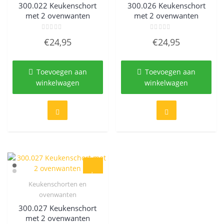
300.022 Keukenschort
300.026 Keukenschort
met 2 ovenwanten
met 2 ovenwanten
Gewaardeerd
Gewaardeerd
€
24,95
€
24,95
0
0
uit
uit
5
5
Toevoegen aan
Toevoegen aan
winkelwagen
winkelwagen
Keukenschorten en
Quick View
ovenwanten
300.027 Keukenschort
met 2 ovenwanten