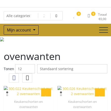
Ga
naar
de
0
0
Totaal
inhoud
€
0,00
Mijn account
ovenwanten
ovenwanten
Tonen
Keukenschorten en
Keukenschorten en
Quick View
Quick View
ovenwanten
ovenwanten