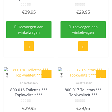
Gewaardeerd
Gewaardeerd
€
29,95
€
29,95
0
0
uit
uit
5
5
Toevoegen aan
Toevoegen aan
winkelwagen
winkelwagen
Toilettassen
Toilettassen
Quick View
Quick View
800.016 Toilettas ***
800.017 Toilettas ***
Topkwaliteit ***
Topkwaliteit ***
Gewaardeerd
Gewaardeerd
€
29,95
€
29,95
0
0
uit
uit