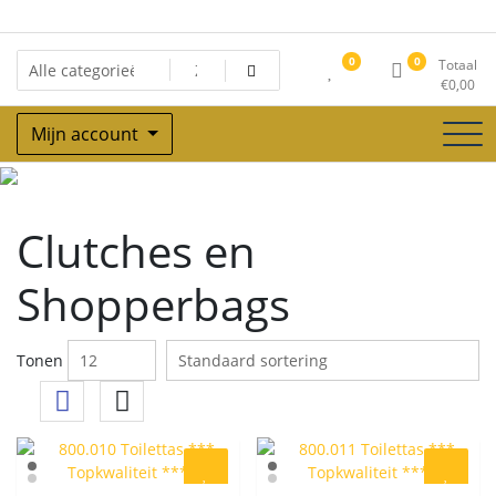
Ga
naar
de
0
0
Totaal
inhoud
€
0,00
Mijn account
Clutches en
Clutches en
Shopperbags
Shopperbags
Tonen