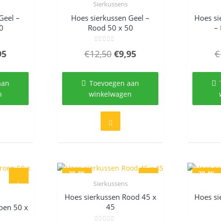
Sierkussens
w
Quick View
Geel –
Hoes sierkussen Geel –
Hoes si
0
Rood 50 x 50
–
d
Gewaardeerd
spronkelijke
Huidige
Oorspronkelijke
Huidige
95
€
12,50
€
9,95
€
0
uit
s
prijs
prijs
prijs
5
:
is:
was:
is:
aan
Toevoegen aan
,50.
€9,95.
€12,50.
€9,95.
n
winkelwagen
20.4%
20.4%
Sierkussens
Quick View
Hoes sierkussen Rood 45 x
Hoes si
w
45
oen 50 x