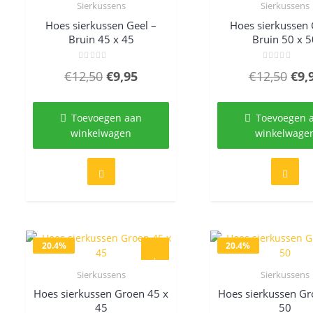
Sierkussens
Sierkussens
Quick View
Quick Vie
Hoes sierkussen Geel –
Hoes sierkussen 
Bruin 45 x 45
Bruin 50 x 5
Gewaardeerd
Gewaardeer
Oorspronkelijke
Huidige
Oor
€
12,50
€
9,95
€
12,50
€
9,
0
0
uit
uit
prijs
prijs
prij
5
5
was:
is:
was
Toevoegen aan
Toevoegen 
€12,50.
€9,95.
€12
winkelwagen
winkelwage
20.4%
20.4%
Sierkussens
Sierkussens
Quick View
Quick Vie
Hoes sierkussen Groen 45 x
Hoes sierkussen Gr
45
50