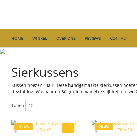
Ga
naar
de
inhoud
HOME
WINKEL
OVER ONS
REVIEWS
CONTACT
Sierkussens
Kussen hoezen “Bali”. Deze handgemaakte sierkussen hoezen k
ritssluiting. Wasbaar op 30 graden. Van elke stijl hebben we 
Tonen
20.4%
20.4%