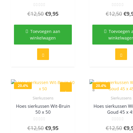
Gewaardeerd
Gewaardeer
Oorspronkelijke
Huidige
Oor
€
12,50
€
9,95
€
12,50
€
9,
0
0
uit
uit
prijs
prijs
prij
5
5
was:
is:
was
Toevoegen aan
Toevoegen 
€12,50.
€9,95.
€12
winkelwagen
winkelwage
20.4%
20.4%
Sierkussens
Sierkussens
Quick View
Quick Vie
Hoes sierkussen Wit-Bruin
Hoes sierkussen Wi
50 x 50
Goud 45 x 4
Gewaardeerd
Gewaardeer
Oorspronkelijke
Huidige
Oor
€
12,50
€
9,95
€
12,50
€
9,
0
0
uit
uit