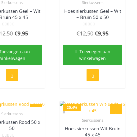
Sierkussens
Sierkussens
Quick View
Quick View
erkussen Geel – Wit
Hoes sierkussen Geel – Wit
 Bruin 45 x 45
– Bruin 50 x 50
Gewaardeerd
Gewaardeerd
Oorspronkelijke
Huidige
Oorspronkelijke
Huidige
12,50
€
9,95
€
12,50
€
9,95
0
0
uit
uit
prijs
prijs
prijs
prijs
5
5
was:
is:
was:
is:
Toevoegen aan
Toevoegen aan
€12,50.
€9,95.
€12,50.
€9,95.
winkelwagen
winkelwagen
20.4%
Sierkussens
Quick View
Sierkussens
erkussen Rood 50 x
Quick View
50
Hoes sierkussen Wit-Bruin
45 x 45