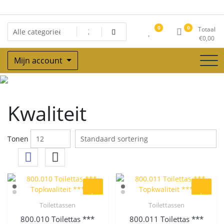
Ga
naar
de
0
0
Totaal
inhoud
€
0,00
Mijn account
Kwaliteit
Kwaliteit
Tonen
Toilettassen
Toilettassen
Quick View
Quick View
800.010 Toilettas ***
800.011 Toilettas ***