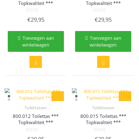
Topkwaliteit ***
Topkwaliteit ***
Gewaardeerd
Gewaardeerd
€
29,95
€
29,95
0
0
uit
uit
5
5
Toevoegen aan
Toevoegen aan
winkelwagen
winkelwagen
Toilettassen
Toilettassen
Quick View
Quick View
800.012 Toilettas ***
800.015 Toilettas ***
Topkwaliteit ***
Topkwaliteit ***
Gewaardeerd
Gewaardeerd
€
29,95
€
29,95
0
0