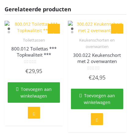
Gerelateerde producten
Toilettassen
Keukenschorten en
Quick View
Quick View
ovenwanten
800.012 Toilettas ***
Topkwaliteit ***
300.022 Keukenschort
met 2 ovenwanten
Gewaardeerd
€
29,95
0
Gewaardeerd
uit
€
24,95
0
5
uit
5
Toevoegen aan
Toevoegen aan
winkelwagen
winkelwagen