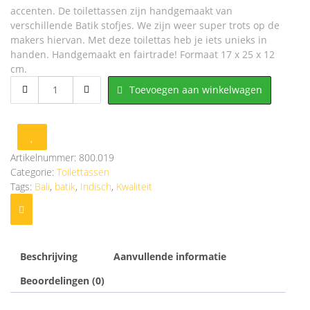
accenten. De toilettassen zijn handgemaakt van
verschillende Batik stofjes. We zijn weer super trots op de
makers hiervan. Met deze toilettas heb je iets unieks in
handen. Handgemaakt en fairtrade! Formaat 17 x 25 x 12
cm.
800.019
Toevoegen aan winkelwagen
Toilettas
***
Topkwaliteit
***
aantal
Artikelnummer:
800.019
Categorie:
Toilettassen
Tags:
Bali
,
batik
,
Indisch
,
Kwaliteit
Beschrijving
Aanvullende informatie
Beoordelingen (0)