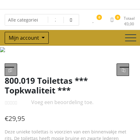
Ga
naar
de
0
0
Totaal
inhoud
€
0,00
Mijn account
Winkel
800.019 Toilettas ***
Topkwaliteit ***
Voeg een beoordeling toe.
€
29,95
Deze unieke toilettas is voorzien van een binnenvakje met
rits. De toilettas heeft mooie bruine en zwarte lederen