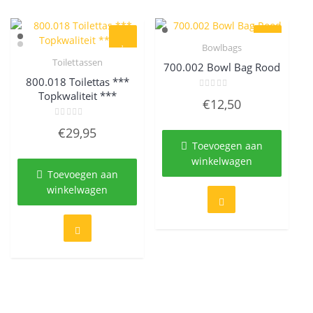
Bowlbags
Quick View
Toilettassen
700.002 Bowl Bag Rood
Quick View
800.018 Toilettas ***
Topkwaliteit ***
Gewaardeerd
€
12,50
0
uit
5
Gewaardeerd
€
29,95
0
uit
Toevoegen aan
5
winkelwagen
Toevoegen aan
winkelwagen