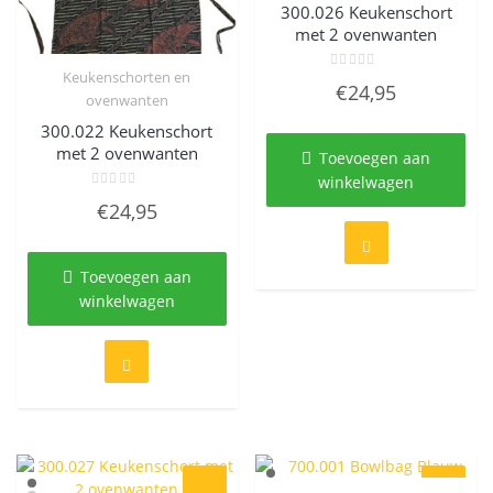
300.026 Keukenschort
met 2 ovenwanten
Keukenschorten en
Gewaardeerd
€
24,95
0
Quick View
ovenwanten
uit
5
300.022 Keukenschort
met 2 ovenwanten
Toevoegen aan
winkelwagen
Gewaardeerd
€
24,95
0
uit
5
Toevoegen aan
winkelwagen