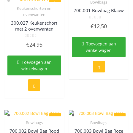
Bowlbags
Quick View
Keukenschorten en
700.001 Bowlbag Blauw
Quick View
ovenwanten
300.027 Keukenschort
Gewaardeerd
€
12,50
0
met 2 ovenwanten
uit
5
Gewaardeerd
€
24,95
Toevoegen aan
0
uit
winkelwagen
5
Toevoegen aan
winkelwagen
Bowlbags
Bowlbags
Quick View
Quick View
700.002 Bowl Bag Rood
700.003 Bowl Bag Roze