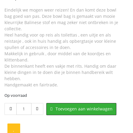
Eindelijk we mogen weer reizen! En dan komt deze bowl
bag goed van pas. Deze bowl bag is gemaakt van mooie
kleurrijke Balinese stof en mag zeker niet ontbreken in je
collectie.
Heel handig voor op reis als toilettas , een uitje en als
reistasje , ook in huis handig als opbergtasje voor kleine
spullen of accessoires in te doen.
Makkelijk in gebruik , door middel van de koordjes en
klittenband.
De binnenkant heeft een vakje met rits. Handig om daar
kleine dingen in te doen die je binnen handbereik wilt
hebben.
Handgemaakt en fairtrade.
Op voorraad
700.002
Toevoegen aan winkelwagen
Bowl
Bag
Rood
aantal