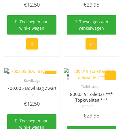
Gewaardeerd
Gewaardeerd
€
12,50
€
29,95
0
0
uit
uit
5
5
Toevoegen aan
Toevoegen aan
winkelwagen
winkelwagen
Bowlbags
Quick View
Toilettassen
700.005 Bowl Bag Zwart
Quick View
800.019 Toilettas ***
Topkwaliteit ***
Gewaardeerd
€
12,50
0
uit
5
Gewaardeerd
€
29,95
0
uit
Toevoegen aan
5
winkelwagen