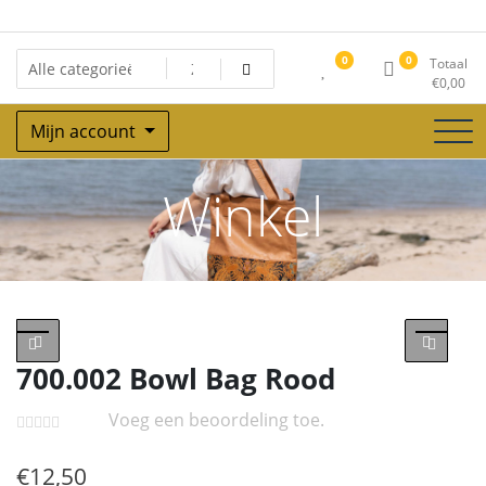
Ga
naar
de
0
0
Totaal
inhoud
€
0,00
Mijn account
Winkel
700.002 Bowl Bag Rood
Voeg een beoordeling toe.
€
12,50