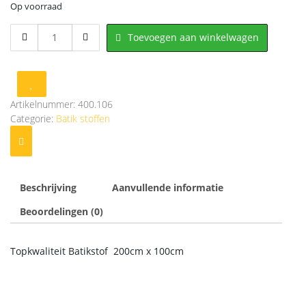
Op voorraad
400.106
Toevoegen aan winkelwagen
Batik
stof
200cm
x
100cm
Artikelnummer:
400.106
aantal
Categorie:
Batik stoffen
Beschrijving
Aanvullende informatie
Beoordelingen (0)
Topkwaliteit Batikstof 200cm x 100cm