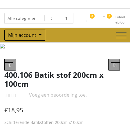
Ga
naar
de
0
0
Totaal
inhoud
€
0,00
Mijn account
Winkel
400.106 Batik stof 200cm x
100cm
Voeg een beoordeling toe.
€
18,95
Schitterende Batikstoffen 200cm x100cm