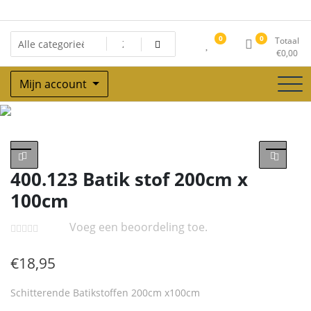
Ga
naar
de
0
0
Totaal
inhoud
€
0,00
Mijn account
Winkel
400.123 Batik stof 200cm x
100cm
Voeg een beoordeling toe.
€
18,95
Schitterende Batikstoffen 200cm x100cm