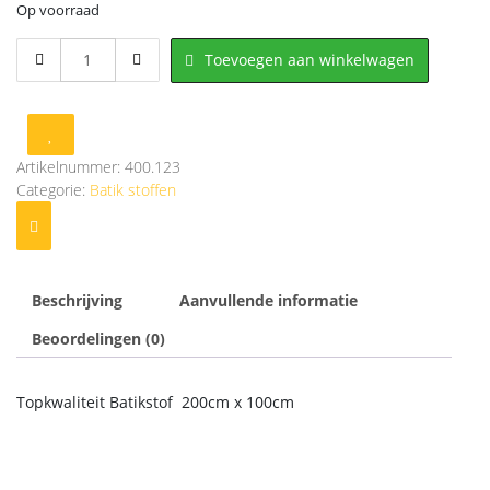
Op voorraad
400.123
Toevoegen aan winkelwagen
Batik
stof
200cm
x
100cm
Artikelnummer:
400.123
aantal
Categorie:
Batik stoffen
Beschrijving
Aanvullende informatie
Beoordelingen (0)
Topkwaliteit Batikstof 200cm x 100cm