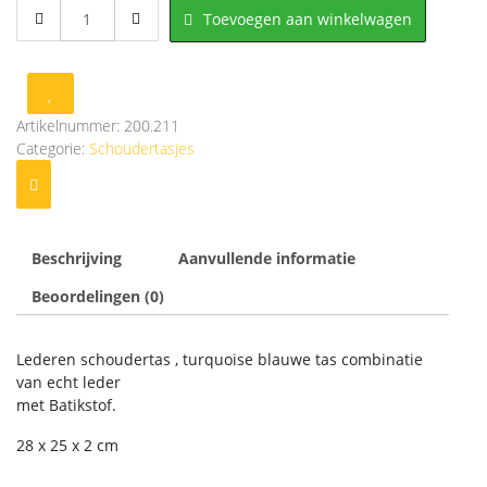
Lederen
Toevoegen aan winkelwagen
schoudertas
met
turquoise
Batikstof
aantal
Artikelnummer:
200.211
Categorie:
Schoudertasjes
Beschrijving
Aanvullende informatie
Beoordelingen (0)
Lederen schoudertas , turquoise blauwe tas combinatie
van echt leder
met Batikstof.
28 x 25 x 2 cm