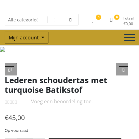
Ga
naar
de
0
0
Totaal
inhoud
€
0,00
Mijn account
Winkel
Lederen schoudertas met
turquoise Batikstof
Voeg een beoordeling toe.
€
45,00
Op voorraad