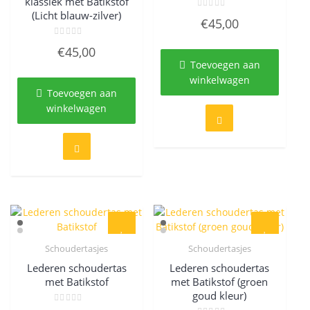
klassiek met Batikstof
(Licht blauw-zilver)
Gewaardeerd
€
45,00
0
uit
5
Gewaardeerd
€
45,00
0
uit
Toevoegen aan
5
winkelwagen
Toevoegen aan
winkelwagen
Schoudertasjes
Schoudertasjes
Quick View
Quick View
Lederen schoudertas
Lederen schoudertas
met Batikstof
met Batikstof (groen
goud kleur)