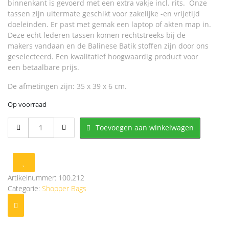
binnenkant is gevoerd met een extra vakje incl. rits. Onze
tassen zijn uitermate geschikt voor zakelijke -en vrijetijd
doeleinden. Er past met gemak een laptop of akten map in.
Deze echt lederen tassen komen rechtstreeks bij de
makers vandaan en de Balinese Batik stoffen zijn door ons
geselecteerd. Een kwalitatief hoogwaardig product voor
een betaalbare prijs.
De afmetingen zijn: 35 x 39 x 6 cm.
Op voorraad
Shopper
Toevoegen aan winkelwagen
bag
100.212
aantal
Artikelnummer:
100.212
Categorie:
Shopper Bags