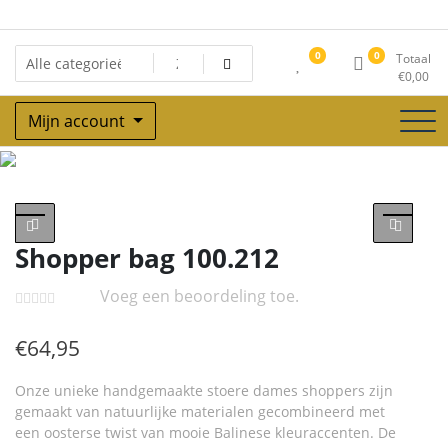
Ga
naar
de
0
0
Totaal
inhoud
€
0,00
Mijn account
Winkel
Shopper bag 100.212
Voeg een beoordeling toe.
€
64,95
Onze unieke handgemaakte stoere dames shoppers zijn
gemaakt van natuurlijke materialen gecombineerd met
een oosterse twist van mooie Balinese kleuraccenten. De