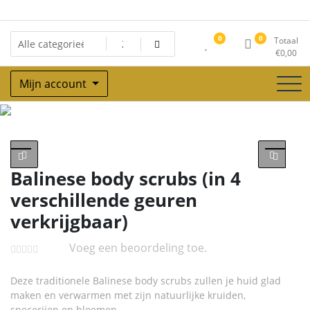
Ga
naar
de
0
0
Totaal
inhoud
€
0,00
Mijn account
Winkel
Balinese body scrubs (in 4
verschillende geuren
verkrijgbaar)
Voeg een beoordeling toe.
Deze traditionele Balinese body scrubs zullen je huid glad
maken en verwarmen met zijn natuurlijke kruiden,
specerijen en bloemen.