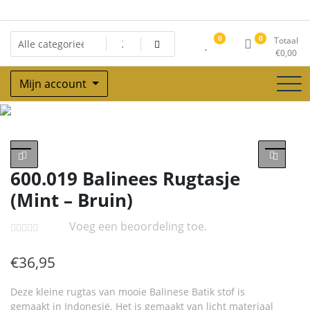
Ga
naar
de
0
0
Totaal
inhoud
€
0,00
Mijn account
Winkel
600.019 Balinees Rugtasje
(Mint – Bruin)
Voeg een beoordeling toe.
€
36,95
Deze kleine rugtas van mooie Balinese Batik stof is
gemaakt in Indonesië. Het is gemaakt van licht materiaal