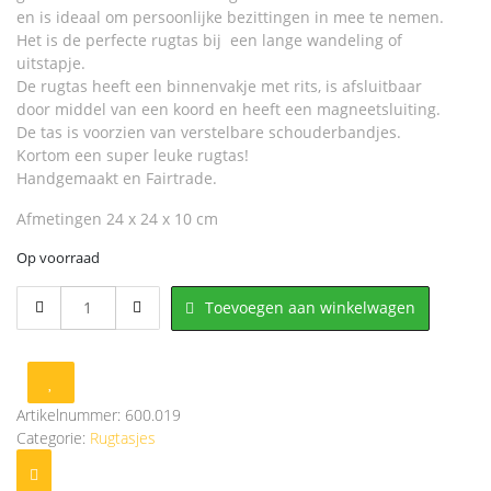
en is ideaal om persoonlijke bezittingen in mee te nemen.
Het is de perfecte rugtas bij een lange wandeling of
uitstapje.
De rugtas heeft een binnenvakje met rits, is afsluitbaar
door middel van een koord en heeft een magneetsluiting.
De tas is voorzien van verstelbare schouderbandjes.
Kortom een super leuke rugtas!
Handgemaakt en Fairtrade.
Afmetingen 24 x 24 x 10 cm
Op voorraad
600.019
Toevoegen aan winkelwagen
Balinees
Rugtasje
(Mint
-
Bruin)
Artikelnummer:
600.019
aantal
Categorie:
Rugtasjes