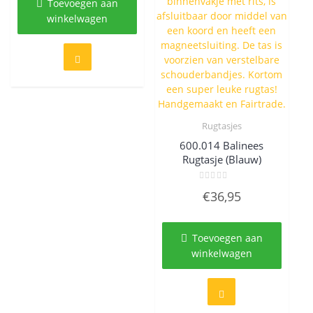
Toevoegen aan
winkelwagen
Rugtasjes
Quick View
600.014 Balinees
Rugtasje (Blauw)
Gewaardeerd
€
36,95
0
uit
5
Toevoegen aan
winkelwagen