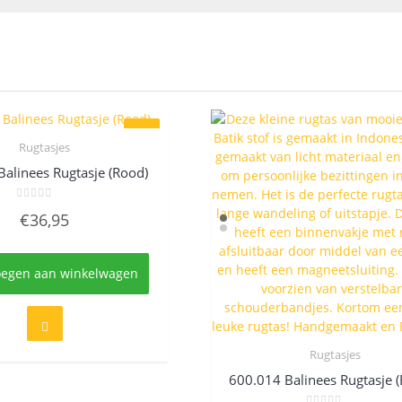
Rugtasjes
Quick View
alinees Rugtasje (Rood)
Gewaardeerd
€
36,95
0
uit
5
oegen aan winkelwagen
Rugtasjes
Quick View
600.014 Balinees Rugtasje 