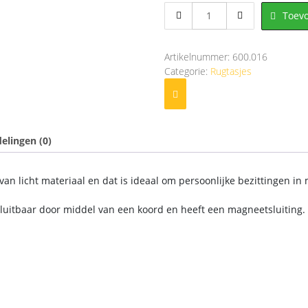
600.016
Toev
Balinees
Rugtasje
(Bruin)
Artikelnummer:
600.016
aantal
Categorie:
Rugtasjes
elingen (0)
 van licht materiaal en dat is ideaal om persoonlijke bezittingen i
fsluitbaar door middel van een koord en heeft een magneetsluiting.