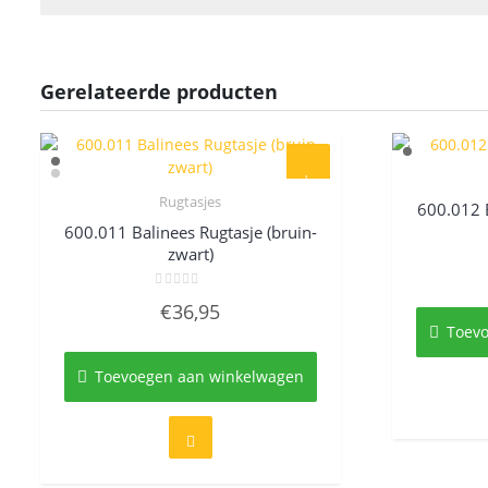
Gerelateerde producten
Rugtasjes
600.012 B
Quick View
600.011 Balinees Rugtasje (bruin-
zwart)
Gewaardeerd
€
36,95
0
uit
Toev
5
Toevoegen aan winkelwagen