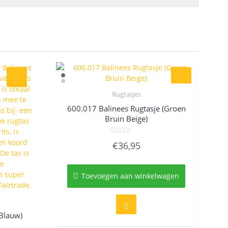
Rugtasjes
Quick View
600.017 Balinees Rugtasje (Groen
Bruin Beige)
Gewaardeerd
€
36,95
0
uit
5
Toevoegen aan winkelwagen
(Blauw)