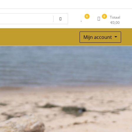
0
0
Totaal
€
0,00
Mijn account