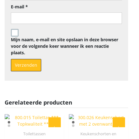
E-mail
*
Mijn naam, e-mail en site opslaan in deze browser
voor de volgende keer wanneer ik een reactie
plaats.
Gerelateerde producten
Toilettassen
Keukenschorten en
Quick View
Quick View