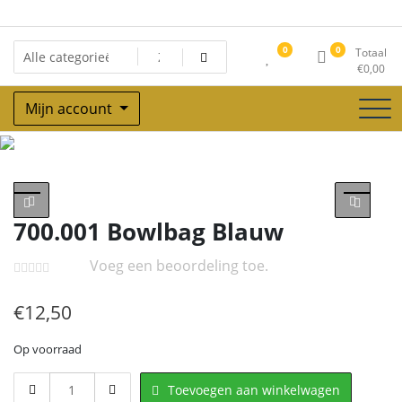
Ga
naar
de
0
0
Totaal
inhoud
€
0,00
Mijn account
Winkel
700.001 Bowlbag Blauw
Voeg een beoordeling toe.
€
12,50
Op voorraad
700.001
Toevoegen aan winkelwagen
Bowlbag