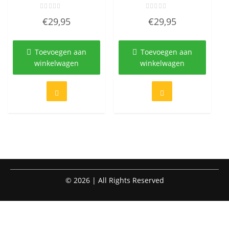
Gewaardeerd
Gewaardeerd
€
29,95
€
29,95
0
0
uit
uit
5
5
Toevoegen aan
Toevoegen aan
winkelwagen
winkelwagen
© 2026 | All Rights Reserved