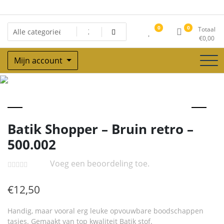
Ga
naar
de
0
0
Totaal
inhoud
€
0,00
Mijn account
Winkel
Batik Shopper – Bruin retro –
500.002
Voeg een beoordeling toe.
€
12,50
Handig, maar vooral erg leuke opvouwbare boodschappen
tasjes. Gemaakt van top kwaliteit Batik stof.