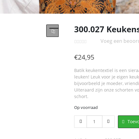
300.027 Keuken
Voeg een beoord
€
24,95
Batik keukentextiel is een sier
leuken! Leuk voor je eigen keu
bijvoorbeeld je moeder, vriendi
Uiteraard zijn onze schorten v
schort.
Op voorraad
300.027
Toev
Keukenschort
met
2