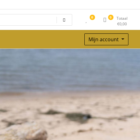
0
0
Totaal
€
0,00
Mijn account