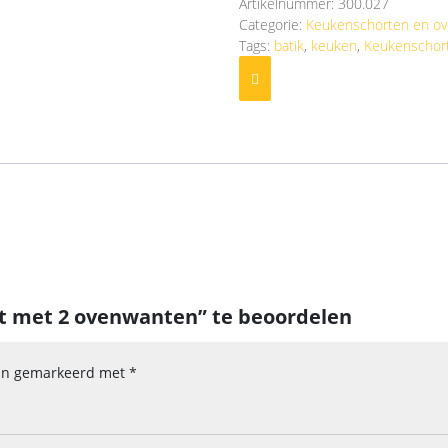
Artikelnummer:
300.027
ovenwanten
Categorie:
Keukenschorten en o
aantal
Tags:
batik
,
keuken
,
Keukenschor
t met 2 ovenwanten” te beoordelen
zijn gemarkeerd met
*