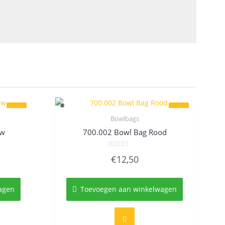
Bowlbags
Quick View
uw
700.002 Bowl Bag Rood
Gewaardeerd
€
12,50
0
uit
5
agen
Toevoegen aan winkelwagen