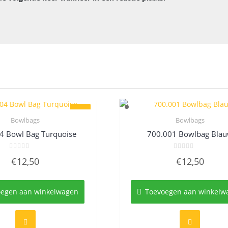
Bowlbags
Bowlbags
Quick View
Quick View
4 Bowl Bag Turquoise
700.001 Bowlbag Bla
Gewaardeerd
Gewaardeerd
€
12,50
€
12,50
0
0
uit
uit
5
5
oegen aan winkelwagen
Toevoegen aan winkelw