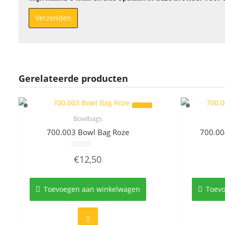
Gerelateerde producten
Bowlbags
Quick View
700.003 Bowl Bag Roze
700.00
Gewaardeerd
€
12,50
0
uit
5
Toevoegen aan winkelwagen
Toev